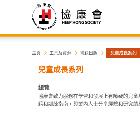
協
主
主頁
工具及資源
書籍出版
兒童成長系列
内
容
康
兒童成長系列
開
始
會
總覽
協康會致力服務在學習和發展上有障礙的兒童
籍和訓練指南，與業內人士分享經驗和研究結