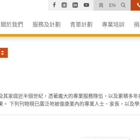
Facebook
Instagram
Linkedin
YouTube
打開
简
EN
關於我們
服務及計劃
青蔥計劃
專業培訓
捐
及其家庭近半個世紀，憑著龐大的專業服務隊伍，以及累積多年
果。 下列刊物現已廣泛地被復康業內的專業人士、家長，以及