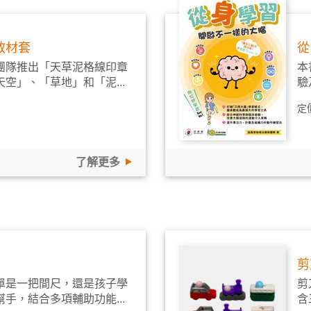
教材套
從
團隊推出「天草泥格線印章
本
空」、「草地」和「泥...
驗
定
了解更多
剪
單是一把間尺，還是孩子學
剪
手，結合多項輔助功能...
含