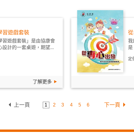
學習遊戲套裝
從
學習遊戲套裝」是由協康會
我
設計的一套桌遊，期望...
是
定
了解更多
上一頁
下一頁
1
2
3
4
5
6