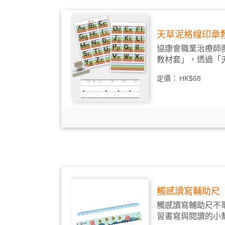
天草泥格線印章
協康會職業治療師
教材套」，透過「天
定價：
HK$68
觸感讀寫輔助尺
觸感讀寫輔助尺不
習書寫與閱讀的小幫