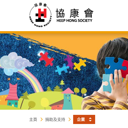
協
主
内
容
康
開
始
會
主頁
捐助及支持
企業