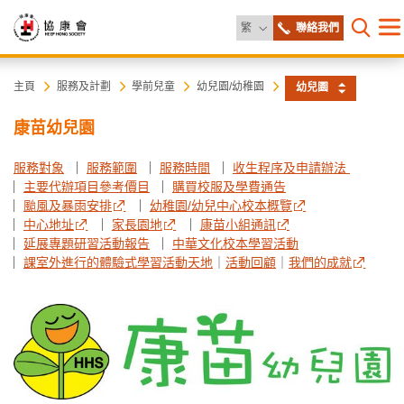
更改語言
繁
聯絡我們
目
打開網
錄
協
主
主頁
服務及計劃
學前兒童
幼兒園/幼稚園
幼兒園
内
容
康
康苗幼兒園
開
始
會
服務對象
服務範圍
服務時間
收生程序及申請辦法
主要代辦項目參考價目
購買校服及學費通告
颱風及暴雨安排
幼稚園/幼兒中心校本概覽
中心地址
家長園地
康苗小組通訊
延展專題研習活動報告
中華文化校本學習活動
課室外進行的體驗式學習活動天地
｜
活動回顧
｜
我們的成就