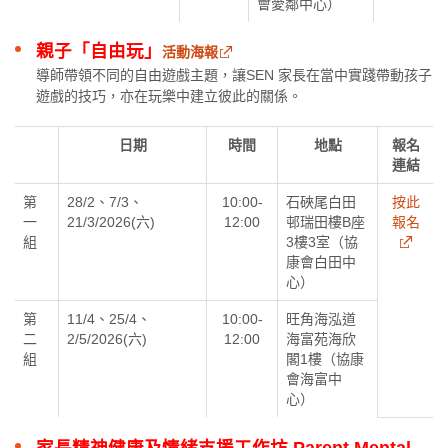
會愛鄰中心）
親子「自由玩」
活動海報
導師帶領不同的自由遊戲主題，讓SEN 家長在當中實踐帶動孩子
遊戲的技巧，亦在玩樂中建立彼此的關係。
日期
時間
地點
報名
連結
第
28/2、7/3、
10:00-
石硤尾白田
按此
一
21/3/2026(六)
12:00
邨瑞田樓B座
報名
組
3樓3室（協
康會白田中
心）
第
11/4、25/4、
10:00-
旺角海泓道
二
2/5/2026(六)
12:00
海富苑海欣
組
閣1樓（協康
會海富中
心）
家長精神健康及情緒支援工作坊 Parent Mental