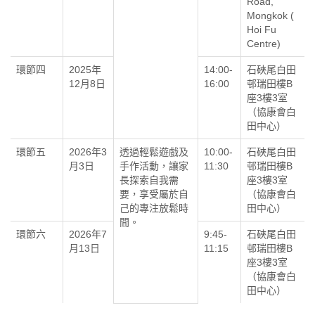
Road,
Mongkok (
Hoi Fu
Centre)
環節四
2025年
14:00-
石硤尾白田
12月8日
16:00
邨瑞田樓B
座3樓3室
（協康會白
田中心）
環節五
2026年3
透過輕鬆遊戲及
10:00-
石硤尾白田
月3日
手作活動，讓家
11:30
邨瑞田樓B
長探索自我需
座3樓3室
要，享受屬於自
（協康會白
己的專注放鬆時
田中心）
間。
環節六
2026年7
9:45-
石硤尾白田
月13日
11:15
邨瑞田樓B
座3樓3室
（協康會白
田中心）