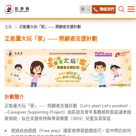
更改語言
繁
聯絡我們
目
打開網
錄
協
主
主頁
正能量大玩「家」----- 照顧者支援計劃
内
正能量大玩「家」----- 照顧者支援計劃
容
康
開
始
會
計劃簡介
正能量大玩「家」----- 照顧者支援計劃（Let's play! Let's positive! -
--Caregiver Supporting Project）由民政及青年事務局和家庭議會撥
款資助，旨在支援有特殊學習需要（SEN）兒童及其家庭
透過自由遊戲（Free play）讓家長學習遊戲技巧，從中明白如何