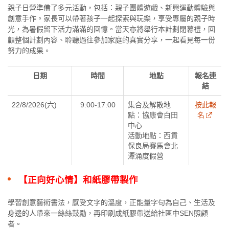
親子日營準備了多元活動，包括：親子團體遊戲、新興運動體驗與
創意手作。家長可以帶著孩子一起探索與玩樂，享受專屬的親子時
光，為暑假留下活力滿滿的回憶。當天亦將舉行本計劃閉幕禮，回
顧整個計劃內容、聆聽過往參加家庭的真實分享，一起看見每一份
努力的成果。
日期
時間
地點
報名連
結
22/8/2026(六)
9:00-17:00
集合及解散地
按此報
點：協康會白田
名
中心
活動地點：西貢
保良局賽馬會北
潭涌度假營
【正向好心情】和紙膠帶製作
學習創意藝術書法，感受文字的溫度，正能量字句為自己、生活及
身邊的人帶來一絲絲鼓勵，再印刷成紙膠帶送給社區中SEN照顧
者。