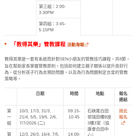
第三組：2:00-
3:30PM
第四組：3:45-
5:15PM
「教得其
樂」
管教課程
活動海報
教得其樂是一套有系統而針對SEN小朋友的管教技巧課程，共8節，
旨在幫助家長掌握管教原則，包括如何建立親子關係以提升良好行
為、從分析孩子行為去預防問題，以及為行為問題制定合宜的管教
策略等。
日期
時間
地點
報名
連結
第
10/3, 17/3, 31/3,
09:15-
石硤尾白田
按此
一
21/4, 5/5, 19/5, 2/6,
10:45
邨瑞田樓B座
報名
組
7/7/2026 (二)
3樓3室（協
康會白田中
第
12/3, 26/3, 16/4, 7/5,
14:00-
心）