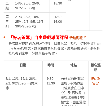
二
14/5, 28/5, 25/6,
15:30
組
9/7/2026 (四)
第
21/3, 28/3, 18/4,
14:30-
三
25/4, 2/5, 9/5, 16/5,
16:00
組
30/5/2026(六)
「好玩爸媽」自由遊戲導師課程
活動海報
是次課程邀請到Dr.PLAY教授「自由玩樂」技巧，透過學習Train
the train的概念，讓家長成為玩的專家，成為遊戲導師，將玩的
技巧帶到家中，好好與孩子相處。
日期
時間
地點
報名連
結
5/1, 12/1, 19/1, 26/1,
9:30-
石硤尾白田邨瑞
按此報
2/2, 9/2/2026(一)共六
11:30
田樓B座3樓3室
名
節
（協康會白田中
心）及 石硤尾白
田邨瑞田樓B座3
樓2室（白田浸信