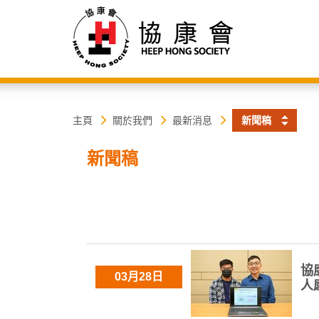
協
主
主頁
關於我們
最新消息
新聞稿
内
容
康
新聞稿
開
始
會
協
03月28日
人