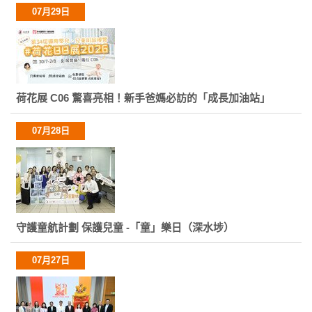
07月29日
荷花展 C06 驚喜亮相！新手爸媽必訪的「成長加油站」
07月28日
守護童航計劃 保護兒童 -「童」樂日（深水埗）
07月27日