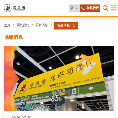
更改語言
繁
聯絡我們
目
打開網
錄
協
主
主頁
關於我們
最新消息
協康消息
内
容
康
協康消息
開
始
會
2026-07-30