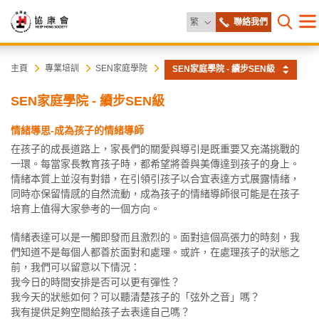
更改語言
繁
聯絡我們
目
打開網
錄
協
主
主頁
專業培訓
SEN家庭學院
SEN家庭學院 - 續步SEN級
内
容
康
SEN家庭學院 - 續步SEN級
開
始
會
情緒導思-成為孩子的情緒導師
在孩子的成長道路上，家長們的關愛與導引是既重要又充滿挑戰的
一環。每當家長教育孩子時，都希望將善與美傳達到孩子的身上。
情緒本質上並沒有對錯，在引領引孩子以合宜表達方式展露情緒，
同時亦保留情感的自然流動，成為孩子的情緒導師很可能是在孩子
培育上值得大家參考的一個方向。
情緒表達可以是一觸即發而且激烈的。面對這個高張力的時刻，我
們知道不是每個人都善於面對和處理。或許，在處理孩子的狀態之
前，我們可以留意以下情況：
我今日的時間安排是否可以更有彈性？
我今天的狀態如何？可以聽清楚孩子的「弦外之音」嗎？
我有提供足夠空間給孩子去表達自己嗎？