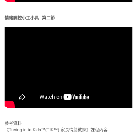
情緒調控小工小具─第二節
參考資料
《Tuning in to Kids™(TIK™) 家長情緒教練》課程內容