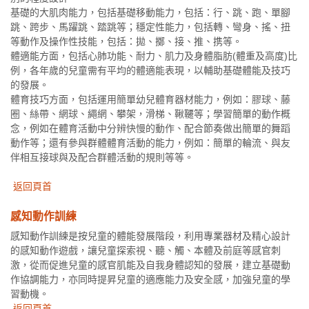
基礎的大肌肉能力，包括基礎移動能力，包括：行、跳、跑、單腳
跳、跨步、馬躍跳、踏跳等；穩定性能力，包括轉、彎身、搖、扭
等動作及操作性技能，包括：拋、擲、接、推、携等。
體適能方面，包括心肺功能、耐力、肌力及身體脂肪(體重及高度)比
例，各年歲的兒童需有平均的體適能表現，以輔助基礎體能及技巧
的發展。
體育技巧方面，包括運用簡單幼兒體育器材能力，例如：膠球、藤
圈、絲帶、網球、繩網、攀架，滑梯、鞦韆等；學習簡單的動作概
念，例如在體育活動中分辨快慢的動作、配合節奏做出簡單的舞蹈
動作等；還有參與群體體育活動的能力，例如：簡單的輪流、與友
伴相互接球與及配合群體活動的規則等等。
返回頁首
感知動作訓練
感知動作訓練是按兒童的體能發展階段，利用專業器材及精心設計
的感知動作遊戲，讓兒童探索視、聽、觸、本體及前庭等感官刺
激，從而促進兒童的感官肌能及自我身體認知的發展，建立基礎動
作協調能力，亦同時提昇兒童的適應能力及安全感，加強兒童的學
習動機。
返回頁首