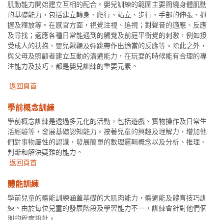
肌動能力開始建立互相的配合。嬰兒訓練的範圍主要圍繞身體肌動
的基礎能力，包括建立轉身、爬行、站立、步行、手部的伸張、抓
握及釋放等。在感官方面，視覺注視、追視；對聲音的適應、反應
及尋找；適應各種日常能遇到的觸覺及前庭平衡覺的刺激，例如接
受成人的扶抱、嬰兒鞦韆及彈跳帶作出適當的反應等。除此之外，
與父母及照顧者建立互動的溝通能力，在玩耍的時候能有合理的專
注能力及技巧，都是嬰兒訓練的重要元素。
返回頁首
學前概念訓練
學前概念訓練是透過多元化的活動，包括遊戲、實物操作及日常生
活經驗等，發展基礎認知能力。按著兒童的興趣及理解力，增加他
們對事物屬性的認識，發展簡單的數理邏輯概念以及分析、推理、
判斷和解決疑難的能力。
返回頁首
體能訓練
學前兒童的體能訓練涵蓋基礎的大肌肉能力，體適能及體育技巧訓
練。由於每位兒童的發展階段及學習能力不一，訓練會針對他們個
別的程度設計。