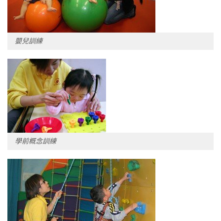
嬰兒訓練
學前概念訓練