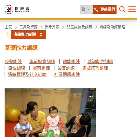
更改語言
繁
聯絡我們
目
打開網
錄
協
主
主頁
工具及資源
參考資源
兒童成長及訓練
訓練及治療策略
内
基礎能力訓練
容
康
開
基礎能力訓練
始
會
嬰兒訓練
學前概念訓練
體能訓練
感知動作訓練
自理訓練
寫前訓練
語言訓練
遊戲技巧訓練
情緒管理及社交訓練
社區適應訓練