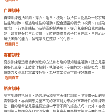
自理訓練
自理訓練包括如廁、穿衣、進食、梳洗、執拾個人物品及一般家居
技能等訓練。透過趣味性的活動，配合適當的提示（視覺、口語及
環境）、行為訓練技巧及適當的輔助用具，提升兒童的自我照顧技
能，建立良好的生活習慣，同時也能培養孩子的責任感、自信心及
解決困難的能力，減輕家長在照顧上的付擔。
返回頁首
寫前訓練
寫前訓練是透過循步漸進的方法和有趣的感知肌能活動，建立兒童
良好的坐姿、上肢動作控制、執筆姿勢、空間概念、線條概念、模
仿能力及簡單的寫畫技巧等，為兒童學習寫字前作好準備。
返回頁首
語言訓練
語言訓練包括發音、語言理解和語言表達的訓練。除提供適切的語
言刺激外，亦會因應兒童不同的語言能力來設計富趣味性的訓練活
動，目的是希望兒童能從遊戲中學習不同的語言技巧。此外，亦會
將訓練目標融合在日常流程中，使兒童有更多機會練習有關的語言