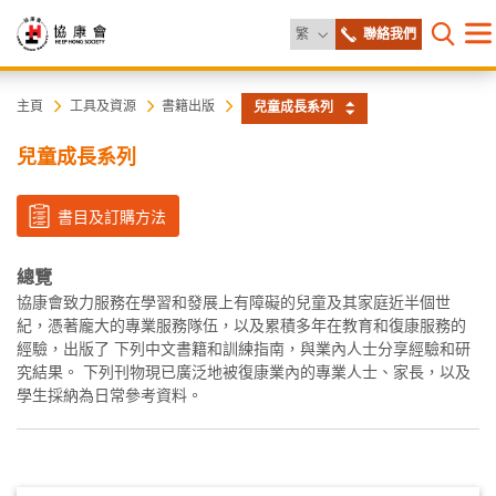
更改語言
繁
聯絡我們
目
打開網
錄
協
主
主頁
工具及資源
書籍出版
兒童成長系列
内
容
康
兒童成長系列
開
始
會
書目及訂購方法
總覽
協康會致力服務在學習和發展上有障礙的兒童及其家庭近半個世
紀，憑著龐大的專業服務隊伍，以及累積多年在教育和復康服務的
經驗，出版了 下列中文書籍和訓練指南，與業內人士分享經驗和研
究結果。 下列刊物現已廣泛地被復康業內的專業人士、家長，以及
學生採納為日常參考資料。