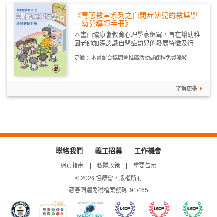
《青蔥教室系列之自閉症幼兒的教與學
─ 幼兒導師手冊》
本書由協康會教育心理學家編寫，旨在讓幼稚
園老師加深認識自閉症幼兒的發展特徵及行...
定價：
本書配合協康會推廣活動或課程免費派發
了解更多
聯絡我們
義工招募
工作機會
網頁指南
私隱政策
重要告示
© 2026 協康會，版權所有
慈善團體免稅檔案號碼: 91/465