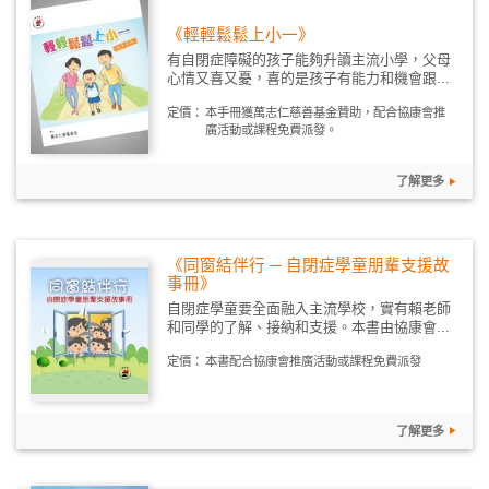
《輕輕鬆鬆上小一》
有自閉症障礙的孩子能夠升讀主流小學，父母
心情又喜又憂，喜的是孩子有能力和機會跟...
定價：
本手冊獲萬志仁慈善基金贊助，配合協康會推
廣活動或課程免費派發。
了解更多
《同窗結伴行 ─ 自閉症學童朋輩支援故
事冊》
自閉症學童要全面融入主流學校，實有賴老師
和同學的了解、接納和支援。本書由協康會...
定價：
本書配合協康會推廣活動或課程免費派發
了解更多