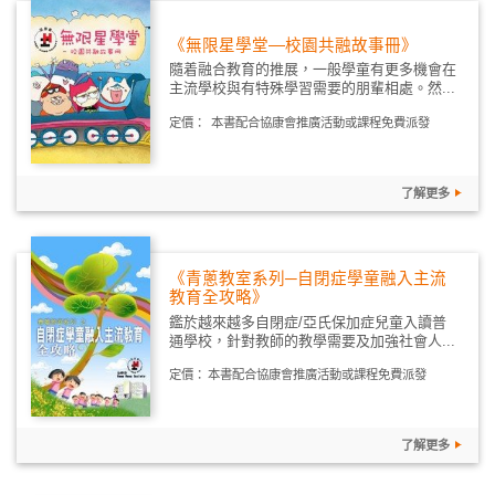
《無限星學堂—校園共融故事冊》
隨着融合教育的推展，一般學童有更多機會在
主流學校與有特殊學習需要的朋輩相處。然...
定價：
本書配合協康會推廣活動或課程免費派發
了解更多
《青蔥教室系列─自閉症學童融入主流
教育全攻略》
鑑於越來越多自閉症/亞氏保加症兒童入讀普
通學校，針對教師的教學需要及加強社會人...
定價：
本書配合協康會推廣活動或課程免費派發
了解更多