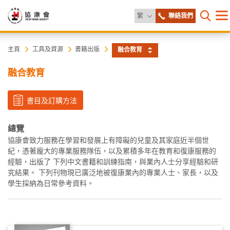
更改語言
繁
聯絡我們
目
打開網
錄
協
主
主頁
工具及資源
書籍出版
融合教育
内
容
康
融合教育
開
始
會
書目及訂購方法
總覽
協康會致力服務在學習和發展上有障礙的兒童及其家庭近半個世
紀，憑著龐大的專業服務隊伍，以及累積多年在教育和復康服務的
經驗，出版了 下列中文書籍和訓練指南，與業內人士分享經驗和研
究結果。 下列刊物現已廣泛地被復康業內的專業人士、家長，以及
學生採納為日常參考資料。