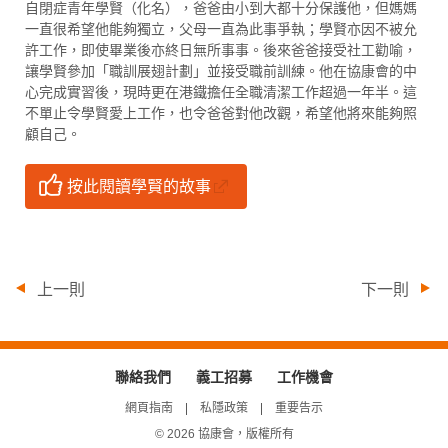
自閉症青年學賢（化名），爸爸由小到大都十分保護他，但媽媽
一直很希望他能夠獨立，父母一直為此事爭執；學賢亦因不被允
許工作，即使畢業後亦終日無所事事。後來爸爸接受社工勸喻，
讓學賢參加「職訓展翅計劃」並接受職前訓練。他在協康會的中
心完成實習後，現時更在港鐵擔任全職清潔工作超過一年半。這
不單止令學賢愛上工作，也令爸爸對他改觀，希望他將來能夠照
顧自己。
按此閱讀學賢的故事
上一則
下一則
聯絡我們
義工招募
工作機會
網頁指南
私隱政策
重要告示
© 2026 協康會，版權所有