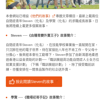
本會網站已增設
《他們的故事》
專題文章欄目，最新上載兩位
自閉症青年Steven（化名）及學賢（化名）的求職成長故事，日
後將陸續上載更多個案故事。
Steven ──《由隱青變外賣王子》故事簡介：
自閉症青年Steven（化名），在技能學校畢業後一直賦閒在家，
只沉醉在他的電子世界，待在家接近八年也不肯工作，令父母十
分擔心。後來經本會社工勸導下，Steven參加了由新鴻基地產透
過香港公益金資助的計劃──「職訓展翅高功能自閉症人士全方位
就業支援計劃」（下稱「職訓展翅計劃」），除了接受職前訓
練，亦獲安排在一間食品製作的社企送外賣。
按此閱讀Steven的故事
學賢 ──《職場初哥手記》故事簡介：