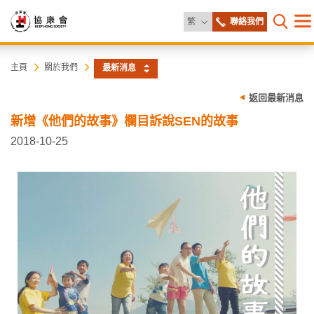
更改語言
繁
聯絡我們
目
打開網
錄
協
主
主頁
關於我們
最新消息
内
容
康
返回最新消息
開
始
新增《他們的故事》欄目訴說SEN的故事
會
2018-10-25