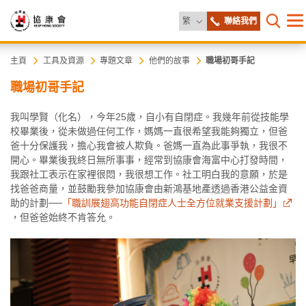
更改語言
繁
聯絡我們
目
打開網
錄
協
主
主頁
工具及資源
專題文章
他們的故事
職場初哥手記
内
職場初哥手記
容
康
開
始
我叫學賢（化名），今年25歲，自小有自閉症。我幾年前從技能學
會
校畢業後，從未做過任何工作，媽媽一直很希望我能夠獨立，但爸
爸十分保護我，擔心我會被人欺負。爸媽一直為此事爭執，我很不
開心。畢業後我終日無所事事，經常到協康會海富中心打發時間，
我跟社工表示在家裡很悶，我很想工作。社工明白我的意願，於是
找爸爸商量，並鼓勵我參加協康會由新鴻基地產透過香港公益金資
助的計劃──
「職訓展翅高功能自閉症人士全方位就業支援計劃」
，但爸爸始終不肯答允。