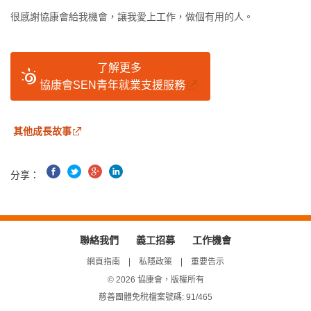
很感謝協康會給我機會，讓我愛上工作，做個有用的人。
了解更多
協康會SEN青年就業支援服務
其他成長故事
Facebook
推
Google
領
分享：
特
+
英
聯絡我們
義工招募
工作機會
網頁指南
私隱政策
重要告示
© 2026 協康會，版權所有
慈善團體免稅檔案號碼: 91/465