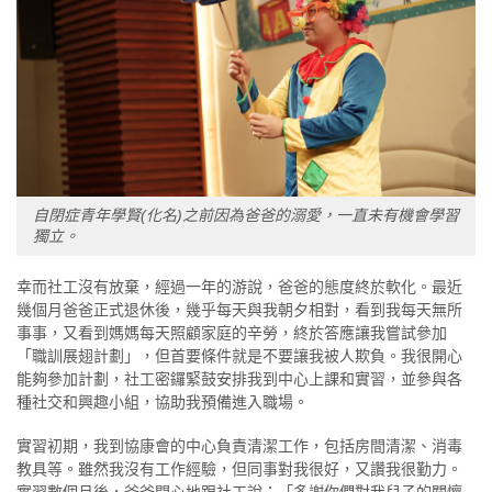
自閉症青年學賢(化名)之前因為爸爸的溺愛，一直未有機會學習
獨立。
幸而社工沒有放棄，經過一年的游說，爸爸的態度終於軟化。最近
幾個月爸爸正式退休後，幾乎每天與我朝夕相對，看到我每天無所
事事，又看到媽媽每天照顧家庭的辛勞，終於答應讓我嘗試參加
「職訓展翅計劃」，但首要條件就是不要讓我被人欺負。我很開心
能夠參加計劃，社工密鑼緊鼓安排我到中心上課和實習，並參與各
種社交和興趣小組，協助我預備進入職場。
實習初期，我到協康會的中心負責清潔工作，包括房間清潔、消毒
教具等。雖然我沒有工作經驗，但同事對我很好，又讚我很勤力。