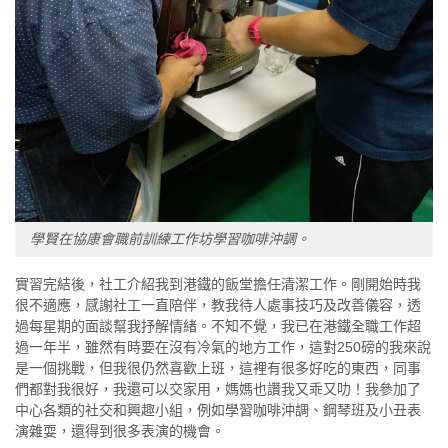
學賢在協康會職前訓練工作坊學習咖啡沖調。
實習完結後，社工介紹我到港鐵的飯堂擔任清潔工作。剛開始時我
很不適應，感謝社工一直陪伴，教我待人處事技巧及改善儀容，透
過每星期的面談幫我抒解情緒。不知不覺，我已在港鐵全職工作超
過一年半，雖然有時要在沒有冷氣的地方工作，這對250磅的我來說
是一個挑戰，但我很仍然喜歡上班，這裡有很多好吃的東西，同事
們都對我很好，我還可以交家用，媽媽也讚我又乖又叻！我參加了
中心各類的社交和興趣小組，例如學習咖啡沖調、鋼琴班及小丑表
演雜耍，還得到很多表演的機會。