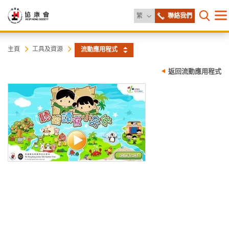
更改語言
繁
聯絡我們
目
打開網
錄
協
主
主頁
工具及資源
流動應用程式
内
容
康
返回流動應用程式
開
始
會