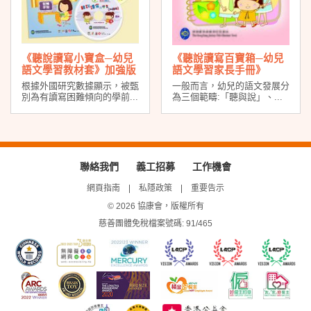
《聽說讀寫小寶盒─幼兒
《聽說讀寫百寶箱─幼兒
語文學習教材套》加強版
語文學習家長手冊》
根據外國研究數據顯示，被甄
一般而言，幼兒的語文發展分
別為有讀寫困難傾向的學前...
為三個範疇:「聽與說」、...
聯絡我們
義工招募
工作機會
網頁指南
私隱政策
重要告示
© 2026 協康會，版權所有
慈善團體免稅檔案號碼: 91/465