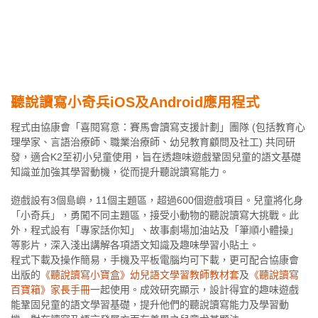
聽說讀寫小奇兵iOS及Android應用程式
程式由協康會「喜閱寫意：賽馬會讀寫支援計劃」團隊 (包括教育心
理學家、言語治療師、職業治療師、幼兒教育顧問及社工) 共同研
發，適合K2至初小兒童使用，旨在透趣味遊戲鞏固兒童的語文基礎
知識並加強其學習動機，從而提升聽說讀寫能力。
遊戲設有3個島嶼，11個主題區，超過600個遊戲項目。兒童將化身
「小奇兵」，勇闖不同主題區，接受小動物的聽說讀寫大挑戰。此
外，程式設有「專家話你知」、故事劇場加油站及「筆順小體操」
等影片，深入淺出講解各項語文知識及趣味學習小貼土。
程式下載及操作簡易，手機及平板電腦均可下載，更可配合協康會
出版的
《聽說讀寫小寶盒》幼兒語文學習教師教材套
及
《聽說讀寫
百寶箱》家長手冊
一起使用。成效研究顯示，設計得宜的趣味遊戲
能鞏固兒童的語文學習基礎，提升他們的聽說讀寫能力及學習動