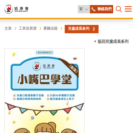
更改語言
繁
聯絡我們
目
打開網
錄
協
主
主頁
工具及資源
書籍出版
兒童成長系列
内
容
康
返回兒童成長系列
開
始
會