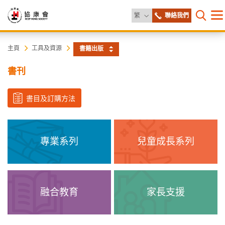
更改語言
繁
聯絡我們
目
打開網
錄
協
主
主頁
工具及資源
書籍出版
内
容
康
書刊
開
始
會
書目及訂購方法
專業系列
兒童成長系列
融合教育
家長支援