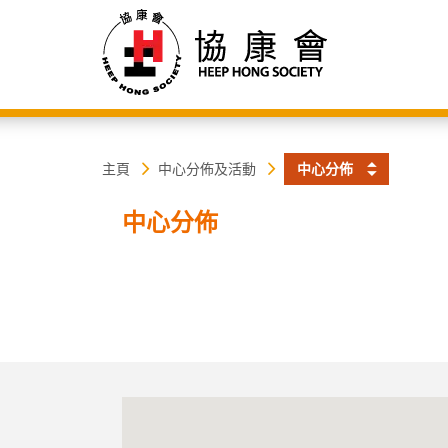
協
主
主頁
中心分佈及活動
中心分佈
内
容
康
中心分佈
開
始
會