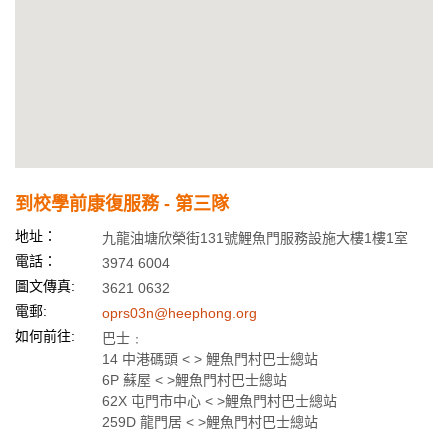
到校學前康復服務 - 第三隊
地址：
九龍油塘欣榮街131號鯉魚門服務設施大樓1樓1室
電話：
3974 6004
圖文傳真:
3621 0632
電郵:
oprs03n@heephong.org
如何前往:
巴士﹕
14 中港碼頭 < > 鯉魚門村巴士總站
6P 蘇屋 < >鯉魚門村巴士總站
62X 屯門市中心 < >鯉魚門村巴士總站
259D 龍門居 < >鯉魚門村巴士總站