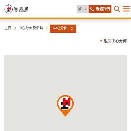
更改語言
繁
聯絡我們
目
打開網
錄
協
主
主頁
中心分佈及活動
中心分佈
内
容
康
返回中心分佈
開
始
會