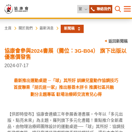
更改語言
繁
聯絡我們
目
打開網
錄
協
主
主頁
關於我們
最新消息
新聞稿
内
容
康
返回新聞稿
開
始
協康會參與2024書展（攤位：3G-B04） 旗下出版以
會
優惠價發售
2024-07-17
最新推出運動桌遊 ─「球」其所好 訓練兒童動作協調技巧
首度聯乘「胡氏這一家」推出慈善木拼卡 推廣社區共融
劃分主題專區 駐場治療師交流育兒心得
【供即時發布】協康會連續三年參展香港書展，今年以「多元出
版，點亮未來」為主題，羅列旗下多元化書籍！重點推介全新產
品，由物理治療師團隊設計的運動桌遊──「球」其所好：協調技