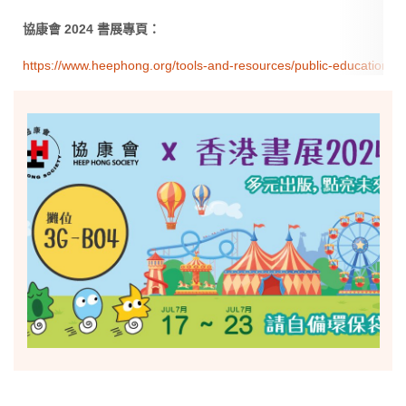
協康會 2024 書展專頁：
https://www.heephong.org/tools-and-resources/public-education-a