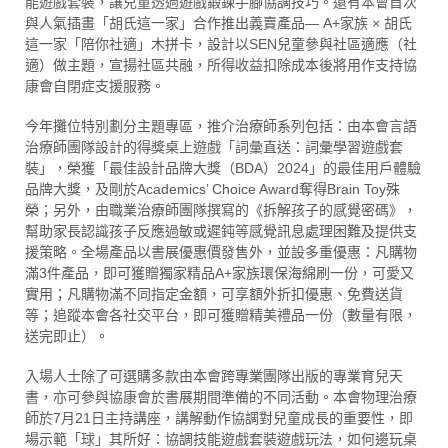
能遊戲套裝，讓兒童透過遊戲鍛鍊手腳協調技巧。還有本會首次
與人氣插畫「胡氏這一家」合作推出義賣產品— A+家族 × 胡氏
這一家「陪你社適」木拼卡，設計以SEN兒童參與社區適應（社
適）做主題，宣揚社區共融，所得收益扣除成本後將用作支持協
康會自閉症支援服務。
今年攤位特別劃分主題專區，推介治療師系列包括：由本會言語
治療師團隊設計的得獎桌上遊戲「詞彙直送：詞彙學習遊戲套
裝」，榮獲「最佳設計品牌大獎（BDA）2024」的最佳用戶體驗
品牌大獎，及剛於Academics’ Choice Award奪得Brain Toy殊
榮；另外，由職業治療師團隊撰寫的《拆解孩子的感覺密碼》，
幫助家長認識孩子反應過敏或遲鈍等感覺訊息處理困難及提供支
援策略。全場產品以書展優惠價發售外，並設多重優惠：凡購物
滿3件產品，即可獲贈獨家精品A+家族環保海綿刷一份，可愛又
實用；凡購物滿不同指定金額，可享額外折扣優惠、免費送貨
等；追蹤本會各社交平台，即可獲贈精美禮品一份（數量有限，
送完即止）。
入場人士除了可選購多款由本會跨專業團隊出版的專業育兒天
書，亦可參與協康會於書展期間準備的不同活動。本會物理治療
師於7月21日主持講座，講解動作協調對兒童成長的重要性，即
場示範「球」其所好：協調技能遊戲套裝遊戲玩法，如何邊玩桌