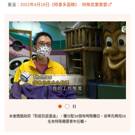
重溫：
2022年4月18日《時事多面睇》- 特殊就業需要
播
放
本會透過政府「防疫抗疫基金」，獲分配38個有時限職位，並率先聘用26
/
名有特殊需要青年任職。
暫
停