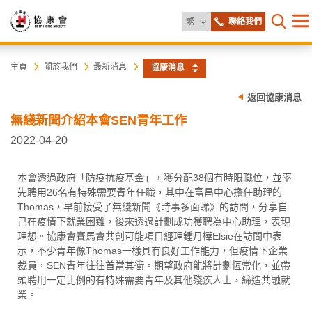
更改語言
繁
聯絡我們
目
打開網
錄
協
主
主頁
關於我們
最新消息
協康消息
内
容
康
返回協康消息
開
始
無綫新聞介紹本會SEN青年工作
會
2022-04-20
本會透過政府「防疫抗疫基金」，獲分配38個有時限職位，並率
先聘用26名有特殊需要青年任職，其中在富昌中心擔任助理的
Thomas，早前接受了無綫新聞《時事多面睇》的訪問，分享自
己在疫情下就業困難，後來透過計劃成功獲聘為中心助理，表現
理想。協康會賽馬會共創可能項目經理鍾月樺Elsie在訪問中表
示，不少青年像Thomas一樣具有良好工作能力，但疫情下企業
裁員，SEN青年往往首當其衝。期望政府能將計劃恆常化，並帶
頭聘用一定比例的有特殊需要青年及其他殘疾人士，締造共融就
業。