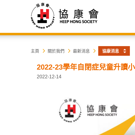
協
主
主頁
關於我們
最新消息
協康消息
内
容
康
2022-23學年自閉症兒童升讀
開
始
會
2022-12-14