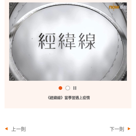
播
放
《經緯線》當學習遇上疫情
/
暫
停
上一則
下一則