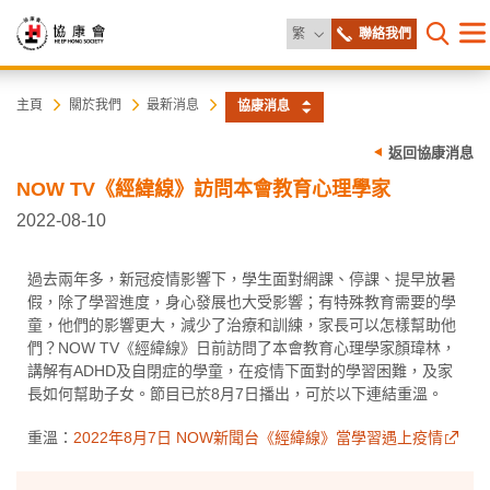
更改語言
繁
聯絡我們
目
打開網
錄
協
主
主頁
關於我們
最新消息
協康消息
内
容
康
返回協康消息
開
始
NOW TV《經緯線》訪問本會教育心理學家
會
2022-08-10
過去兩年多，新冠疫情影響下，學生面對網課、停課、提早放暑
假，除了學習進度，身心發展也大受影響；有特殊教育需要的學
童，他們的影響更大，減少了治療和訓練，家長可以怎樣幫助他
們？NOW TV《經緯線》日前訪問了本會教育心理學家顏瑋林，
講解有ADHD及自閉症的學童，在疫情下面對的學習困難，及家
長如何幫助子女。節目已於8月7日播出，可於以下連結重溫。
重溫：
2022年8月7日 NOW新聞台《經緯線》當學習遇上疫情