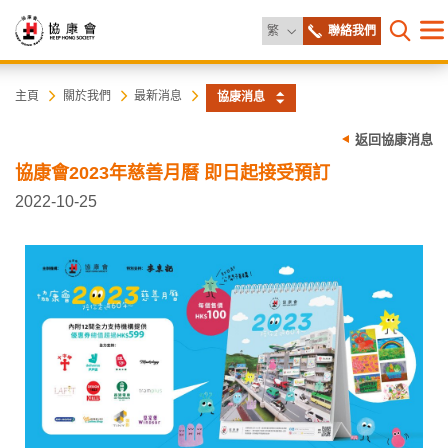
更改語言
繁
聯絡我們
目
打開網
錄
協
主
主頁
關於我們
最新消息
協康消息
内
容
康
返回協康消息
開
始
協康會2023年慈善月曆 即日起接受預訂
會
2022-10-25