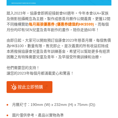
踏入2023年，協康會即將迎接創會60週年。今年本會以A+家族
及微影拍攝概念為主題，製作成慈善月曆作公開義賣，更獲12間
不同機構贊助
每月兩張優惠券 (優惠券總值約HK$599)
，而每個
月份均印有SEN兒童及青年創作的畫作，陪你走過60年！
由即日起，大家可以開始預訂協康會2023年慈善月曆，每個售價
為HK$100，數量有限，售完即止。是次義賣的所有收益扣除成
本將撥捐協康會兒童及青年訓練基金，希望可以幫助更多有經濟
困難之有特殊需要兒童及青年，及早接受所需訓練和治療。
他們需要您的支持！
讓您的2023年每個月都滿載愛心和驚喜！
按此立即預購
月曆尺寸：190mm (W) x 232mm (H) x 75mm (D))
圖片僅供參考，產品以實物為準