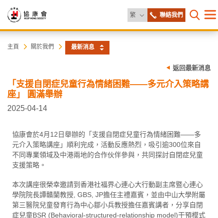
更改語言
繁
聯絡我們
目
打開網
錄
協
主
主頁
關於我們
最新消息
内
容
康
返回最新消息
開
始
「支援自閉症兒童行為情緒困難——多元介入策略講
會
座」 圓滿舉辦
2025-04-14
協康會於4月12日舉辦的「支援自閉症兒童行為情緒困難——多
元介入策略講座」順利完成，活動反應熱烈，吸引逾300位來自
不同專業領域及中港兩地的合作伙伴參與，共同探討自閉症兒童
支援策略。
本次講座很榮幸邀請到香港社福界心連心大行動副主席暨心連心
學院院長譚贛蘭教授, GBS, JP擔任主禮嘉賓，並由中山大學附屬
第三醫院兒童發育行為中心鄒小兵教授擔任嘉賓講者，分享自閉
症兒童BSR (Behavioral-structured-relationship model)干預模式