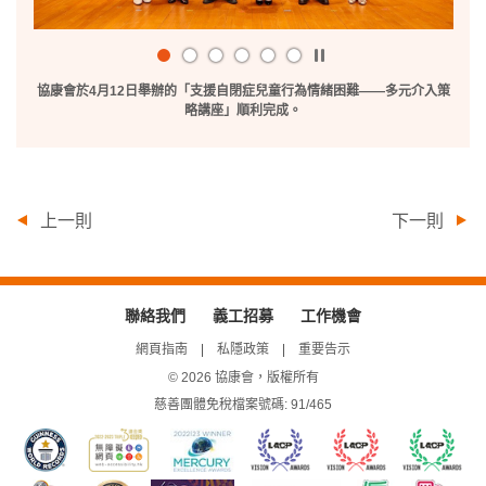
播
放
協康會於4月12日舉辦的「支援自閉症兒童行為情緒困難——多元介入策
/
略講座」順利完成。
暫
停
上一則
下一則
聯絡我們
義工招募
工作機會
網頁指南
私隱政策
重要告示
© 2026 協康會，版權所有
慈善團體免稅檔案號碼: 91/465