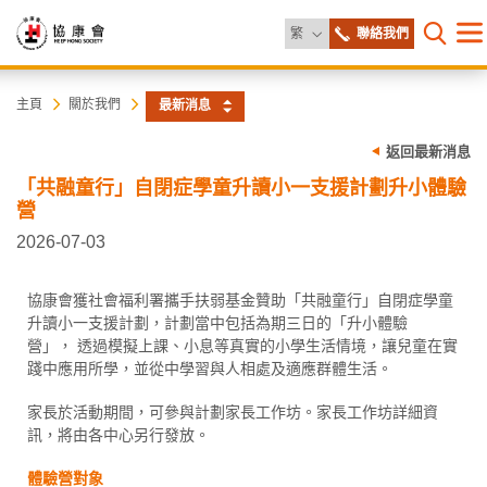
更改語言
繁
聯絡我們
目
打開網
錄
協
主
主頁
關於我們
最新消息
内
容
康
返回最新消息
開
始
「共融童行」自閉症學童升讀小一支援計劃升小體驗
會
營
2026-07-03
協康會獲社會福利署攜手扶弱基金贊助「共融童行」自閉症學童
升讀小一支援計劃，計劃當中包括為期三日的「升小體驗
營」， 透過模擬上課、小息等真實的小學生活情境，讓兒童在實
踐中應用所學，並從中學習與人相處及適應群體生活。
家長於活動期間，可參與計劃家長工作坊。家長工作坊詳細資
訊，將由各中心另行發放。
體驗營對象