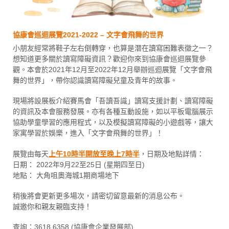
協康會巡迴展覽2021-2022 – 文字會飛舞的世界
小朋友經常將鞋子左右倒轉穿，也算是潛在讀寫困難表徵之一？
想知道更多關於讀寫障礙資訊？歡迎你來到協康會巡迴展覽參
觀。本會於2021年12月至2022年12月舉辦巡迴展覽「文字會飛
舞的世界」，帶你認識讀寫障礙兒童及青年的故事。
現場將設展板介紹賽馬會「吾讀吾識」讀寫支援計劃、讀寫障礙
的資訊及本會服務發展。亦有各種互動設施，如以平板電腦展示
協助學童學習的應用程式，以及模擬讀寫障礙的小遊戲等，讓大
家寓學習於娛樂，進入「文字會飛舞的世界」！
展覽由每天
上午10時半開放至晚上7時半
，日期及地點詳情：
日期： 2022年9月22至25日 (星期四至日)
地點： 大角咀奧海城1期商場地下
稍後將會更新更多場次，請密切留意最新的消息公布。
誠邀你和親友親臨支持！
查詢：3618 6358 (協康會企業發展部)