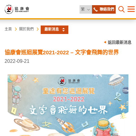
更改語言
繁
聯絡我們
目
打開網
錄
協
主
主頁
關於我們
最新消息
内
容
康
返回最新消息
開
始
協康會巡迴展覽2021-2022 – 文字會飛舞的世界
會
2022-09-21