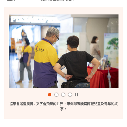
播
放
協康會巡迴展覽 - 文字會飛舞的世界，帶你認識讀寫障礙兒童及青年的故
/
事。
暫
停