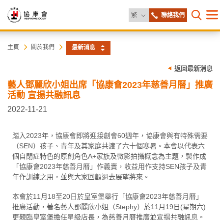
更改語言
繁
聯絡我們
目
打開網
錄
協
主
主頁
關於我們
最新消息
内
容
康
返回最新消息
開
始
藝人鄧麗欣小姐出席「協康會2023年慈善月曆」推廣
會
活動 宣揚共融訊息
2022-11-21
踏入2023年，協康會即將迎接創會60週年，協康會與有特殊需要
（SEN）孩子、青年及其家庭共渡了六十個寒暑。本會以代表六
個自閉症特色的原創角色A+家族及微影拍攝概念為主題，製作成
「協康會2023年慈善月曆」作義賣，收益用作支持SEN孩子及青
年作訓練之用，並與大家回顧過去展望將來。
本會於11月18至20日於皇室堡舉行「協康會2023年慈善月曆」
推廣活動，著名藝人鄧麗欣小姐（Stephy）於11月19日(星期六)
更親臨皇室堡擔任星級店長，為慈善月曆推廣並宣揚共融訊息。