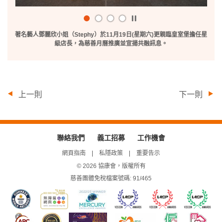
播
放
著名藝人鄧麗欣小姐（Stephy）於11月19日(星期六)更親臨皇室堡擔任星
/
級店長，為慈善月曆推廣並宣揚共融訊息。
暫
停
上一則
下一則
聯絡我們
義工招募
工作機會
網頁指南
私隱政策
重要告示
© 2026 協康會，版權所有
慈善團體免稅檔案號碼: 91/465