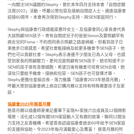
一向關注SEN議題的Stephy，曾於本年四月支持本會「自閉症關
注周2022」活動，呼籲公眾包容及接納自閉症人士，適逢協康會
迎接60周年，本會再次得到Stephy支持，與SEN家庭同行。
Stephy與協康會行政總裁梁惠玲女士，及協康會同心家長會代表
大談照顧SEN孩子。育有自閉症兒子的爸爸Simon及要照顧罕有
病女兒的Fiona，不約而同表示照顧之路是崎嶇，但看到孩子日
漸進步已很感恩，希望社會能接納及給更多機會予SEN孩子，他
們也可以貢獻社會。Stephy表示身邊不少朋友已為人父母，也感
受到家長的照顧壓力，更何況是照顧有SEN孩子，她亦知道不少
SEN的孩子很有音樂細胞，希望日後有機會可培育SEN合唱，她
深信只要給予機會，接納和包容，SEN孩子也可發揮才華。
Stephy更擔任星級店長，落力推廣「協康會2023年慈善月曆」，
呼籲大眾到協康會網上商店訂購月曆以支持有特殊需要孩子及家
庭。
協康會2023年慈善月曆
慈善月曆以插畫師麥東記畫筆下呈現A+家族六位成員及12個微影
場景，活化成12個有關SEN家庭動人又有趣的故事，聯同12間全
力支持之友善機構，希望善長認識協康會過去60年給予SEN家庭
的支援與協助，令2023年每月滿載愛心及驚喜！ 慈善月曆的所