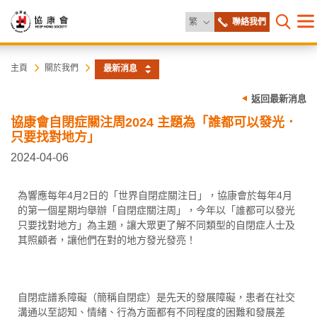
更改語言
繁
聯絡我們
目
打開網
錄
協
主
主頁
關於我們
最新消息
内
容
康
返回最新消息
開
始
協康會自閉症關注周2024 主題為「誰都可以發光．
會
只要找對地方」
2024-04-06
為響應每年4月2日的「世界自閉症關注日」，協康會於每年4月
的第一個星期均舉辦「自閉症關注周」，今年以「誰都可以發光
只要找對地方」為主題，讓大眾更了解不同類型的自閉症人士及
其照顧者，讓他們在對的地方發光發亮！
自閉症譜系障礙（簡稱自閉症）是先天的發展障礙，患者在社交
溝通以至認知、情緒、行為方面都有不同程度的困難和發展差