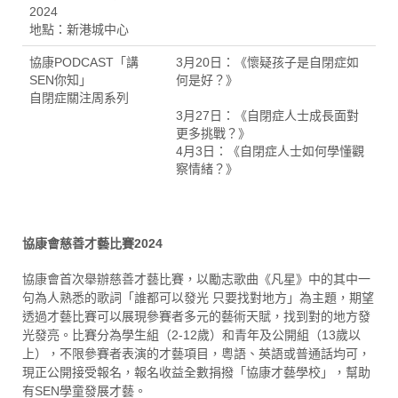
2024
地點：新港城中心
協康PODCAST「講
3月20日：《懷疑孩子是自閉症如
SEN你知」
何是好？》
自閉症關注周系列
3月27日：《自閉症人士成長面對
更多挑戰？》
4月3日：《自閉症人士如何學懂觀
察情緒？》
協康會慈善才藝比賽2024
協康會首次舉辦慈善才藝比賽，以勵志歌曲《凡星》中的其中一
句為人熟悉的歌詞「誰都可以發光 只要找對地方」為主題，期望
透過才藝比賽可以展現參賽者多元的藝術天賦，找到對的地方發
光發亮。比賽分為學生組（2-12歲）和青年及公開組（13歲以
上），不限參賽者表演的才藝項目，粵語、英語或普通話均可，
現正公開接受報名，報名收益全數捐撥「協康才藝學校」，幫助
有SEN學童發展才藝。