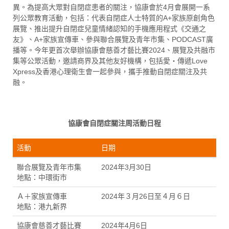
異。為提高大眾對自閉症患者的關注，協康會於4月會展開一系
列公眾教育活動，包括：代表自閉症人士特質的A+家族原創角色
展覽、推出提升自閉症兒童情緒認知的手機應用程式《交通之
友》、A+家族宣傳車、參與聯合展覽及青年市集、PODCAST廣
播等。今年更首次舉辦協康會慈善才藝比賽2024、展覽及共融市
集等公眾活動，邀請商界及其他友好機構，包括愛・傳遞Love
Xpress及香港心理衛生會一起參與，攜手推動自閉症關注及共
融。
協康會自閉症關注周活動日程
活動
日期
聯合展覽及青年市集
2024年3月30日
地點：中環街市
Ａ＋家族宣傳車
2024年３月26日至４月６日
地點：港九新界
協康會慈善才藝比賽
2024年4月6日