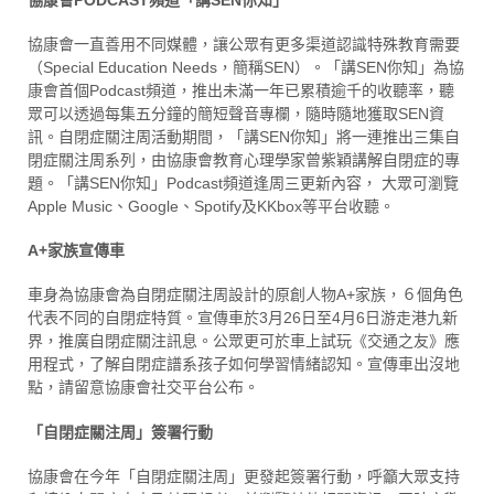
協康會一直善用不同媒體，讓公眾有更多渠道認識特殊教育需要
（Special Education Needs，簡稱SEN）。「講SEN你知」為協
康會首個Podcast頻道，推出未滿一年已累積逾千的收聽率，聽
眾可以透過每集五分鐘的簡短聲音專欄，隨時隨地獲取SEN資
訊。自閉症關注周活動期間，「講SEN你知」將一連推出三集自
閉症關注周系列，由協康會教育心理學家曾紫穎講解自閉症的專
題。「講SEN你知」Podcast頻道逢周三更新內容， 大眾可瀏覽
Apple Music、Google、Spotify及KKbox等平台收聽。
A+家族宣傳車
車身為協康會為自閉症關注周設計的原創人物A+家族，６個角色
代表不同的自閉症特質。宣傳車於3月26日至4月6日游走港九新
界，推廣自閉症關注訊息。公眾更可於車上試玩《交通之友》應
用程式，了解自閉症譜系孩子如何學習情緒認知。宣傳車出沒地
點，請留意協康會社交平台公布。
「自閉症關注周」簽署行動
協康會在今年「自閉症關注周」更發起簽署行動，呼籲大眾支持