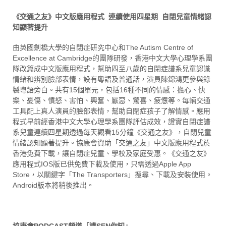
《交通之友》中文版應用程式 連續使用四星期 自閉兒童情緒認
知顯著提升
由英國劍橋大學的自閉症研究中心和The Autism Centre of
Excellence at Cambridge的團隊研發，香港中文大學心理學系團
隊改篇成中文版應用程式，幫助四至八歲的自閉症譜系兒童認識
情緒和辨別臉部表情，設有粵語及普通話，演員陳錦鴻更參與錄
製粵語旁白。共有15個單元，包括16種不同的情感：擔心、快
樂、憂傷、憤怒、害怕、興奮、厭惡、驚喜、疲憊等。每輛交通
工具配上真人演員的臉部表情，幫助自閉症孩子了解情感。應用
程式早前經香港中文大學心理學系團隊評估成效，證實自閉症譜
系兒童連續四星期透過每天觀看15分鐘《交通之友》，自閉兒童
情緒認知顯著提升。協康會資助「交通之友」中文版應用程式於
香港免費下載，讓自閉症兒童、學校及家庭受惠。《交通之友》
應用程式IOS版已供免費下載及使用，只需透過Apple App
Store，以關鍵字「The Transporters」搜尋、下載及安裝使用。
Android版本將稍後推出。
協康會PODCAST頻道「講SEN你知」