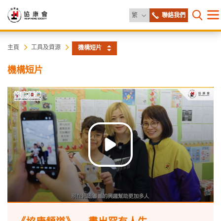
更改語言
繁
聯絡我們
目
打開網
錄
協
主
主頁
工具及資源
機構短片
内
容
康
機構短片
開
始
會