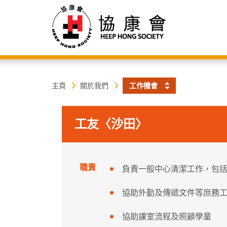
協
主
主頁
關於我們
工作機會
内
容
康
開
工友〈沙田〉
始
會
職責
負責一般中心清潔工作，包
協助外勤及傳遞文件等庶務
協助課室流程及照顧學童