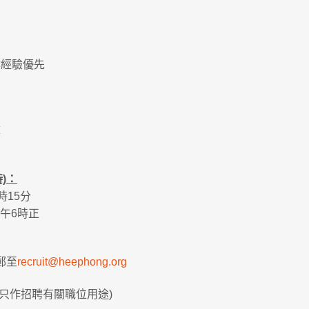
作經驗優先
童
)：
時15分
下午6時正
郵至
recruit@heephong.org
只作招聘有關職位用途)