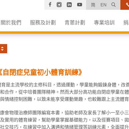
Facebook
Instagram
Linkedin
YouTube
打開
简
EN
關於我們
服務及計劃
青蔥計劃
專業培訓
捐
《自閉症兒童初小體育訓練》
體育是主流學校的主修科目，透過運動，學童能夠鍛鍊身體，改
流和合作，從中培養團隊精神。然而大部分高功能自閉症學童在體
與情緒控制困難，以致未能享受運動樂趣，也較難跟上主流體育
協康會物理治療師團隊編寫本書，協助老師及家長了解小一至小三
業及實用的體育練習，幫助學童掌握基礎能力，以及徑賽項目、拋
的社交技巧，在練習中加入溝通和情緒管理等訓練元素，全面提升