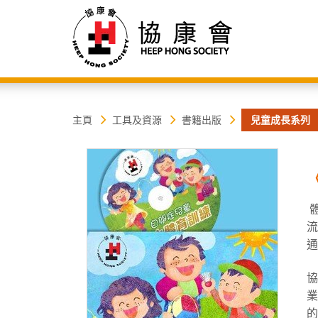
協
主
主頁
工具及資源
書籍出版
兒童成長系列
内
容
康
開
始
會
通