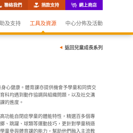
網站搜尋框
聯絡我們
捐款支持
網上商店
助及支持
工具及資源
中心分佈及活動
返回兒童成長系列
善身心健康。體育課亦提供機會予學童和同儕交
育科均遇到動作協調與組織問題，以及社交溝
課的進度。
高功能自閉症學童的體能特性，精選百多個專
擲、跳躍、球類等運動技巧，更針對學童稍遜
學童參與體育課的能力，幫助他們融入主流教