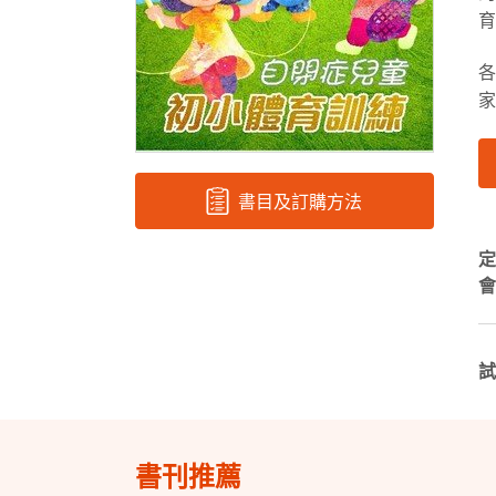
育
家
書目及訂購方法
定
會
試
書刊推薦