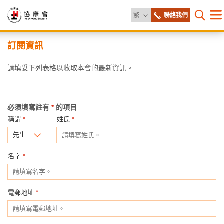
更改語言
繁
聯絡我們
目
打開網
錄
協
主
訂閱資訊
内
容
康
請填妥下列表格以收取本會的最新資訊。
開
始
會
必須填寫註有
*
的項目
稱謂
*
姓氏
*
先生
名字
*
電郵地址
*