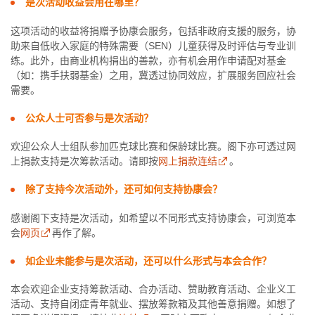
是次活动收益会用在哪里？
这项活动的收益将捐赠予协康会服务，包括非政府支援的服务，协
助来自低收入家庭的特殊需要（SEN）儿童获得及时评估与专业训
练。此外，由商业机构捐出的善款，亦有机会用作申请配对基金
（如：携手扶弱基金）之用，冀透过协同效应，扩展服务回应社会
需要。
公众人士可否参与是次活动？
欢迎公众人士组队参加匹克球比赛和保龄球比赛。阁下亦可透过网
上捐款支持是次筹款活动。请即按
网上捐款连结
。
除了支持今次活动外，还可如何支持协康会？
感谢阁下支持是次活动，如希望以不同形式支持协康会，可浏览本
会
网页
再作了解。
如企业未能参与是次活动，还可以什么形式与本会合作？
本会欢迎企业支持筹款活动、合办活动、赞助教育活动、企业义工
活动、支持自闭症青年就业、摆放筹款箱及其他善意捐赠。如想了