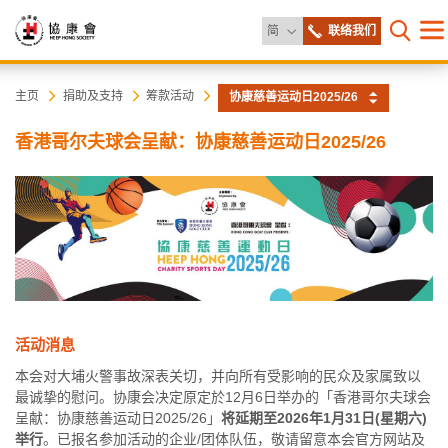
更改语言
简
联络我们
目
打开网
录
协
主
主页
捐助及支持
筹款活动
协康慈善运动日2025/26
内
容
康
香港哥尔夫球会呈献：协康慈善运动日2025/26
开
始
会
活动消息
本会对大埔火警事故深表关切，并向所有受影响的民众及家属致以
最诚挚的慰问。协康会决定原定於12月6日举办的「香港哥尔夫球会
呈献：协康慈善运动日2025/26」
将延期至2026年1月31日(星期六)
举行
。已报名参加活动的企业/团体队伍，敬请留意本会官方网站及