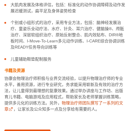
大肌肉发展及体格评估，包括：标准化的动作协调障碍及动作发
展迟缓测试，扁平足及身体姿势检查
个别或小组形式的治疗，采用专业方法，包括：脑神经发展治
疗、童姿乐全动疗法、水疗、针灸、耳穴治疗、健脑操®、颅骶
治疗、深层软组织治疗、原始反射整合、肌内效贴布、DIR®地
板时间、I-Move-To-Learn多元动作训练、I-CARE综合协调训练
及READY任务导向训练等
儿童辅助鞋垫配制服务
书籍及资源
协康会物理治疗师积极与业界交流经验，以提升物理治疗师的专业
水平，善用资源，进行专业研究，务求能采用崭新及有效的治疗方
法，让儿童得到最理想的复康效果。通过举办讲座与工作坊、出版
育儿书籍、电脑游戏及应用程式，帮助家长及老师掌握训练策略，
提供多元化的训练方法。另外，
物理治疗师团队撰写了一系列的文
章
，让家长及公众知多一点及分享给有需要的人。