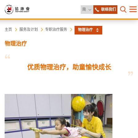
更改语言
简
联络我们
目
打开网
录
协
主
主页
服务及计划
专职治疗服务
物理治疗
内
容
康
物理治疗
开
始
会
优质物理治疗，助童愉快成长