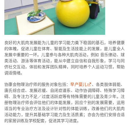
良好的大肌肉发展能为儿童的学习能力奠下稳固的基石，培养健康
的体魄，促进儿童在体育、智能及生活技能上的发展，是儿童全人
发展中重要的一环。儿童参与各种大肌肉活动，例如 音乐律动、球
类活动、游泳等体育活动，能从中建立自信和自我形象，学习与同
侪社交互动，体验和发挥团队精神，同时培养个人运动习惯，帮助
调适情绪。
协康会物理治疗师的服务对象包括：
早产婴儿
、各类肢体弱能、
唐氏综合症、发展迟缓、自闭症谱系、动作协调障碍、特殊学习障
碍、及专注力不足／过度活跃症等有特殊需要的儿童及青少年。注
册物理治疗师会评估他们的体能发展，因应个别的发展需要，运用
适当的专业治疗方法及设计针对性的体能训练，改善他们的大肌肉
活动能力，提升其基础学习能力及生活质素；亦会为他们安排合适
的家居训练及学校配套，促进其学习进度。