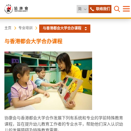
更改语言
简
联络我们
目
打开网
录
协
主
主页
专业培训
与香港都会大学合办课程
内
容
康
与香港都会大学合办课程
开
始
会
协康会与香港都会大学合作发展下列有系统和专业的学前特殊教育
课程，旨在提升幼儿教育工作者的专业水平，帮助他们深入认识幼
儿的发展障碍及特殊教育需要。