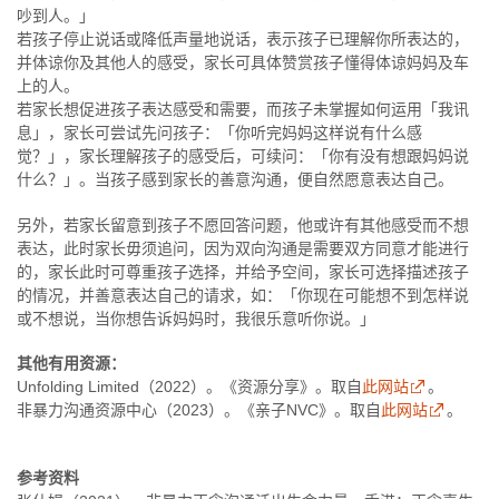
吵到人。」
若孩子停止说话或降低声量地说话，表示孩子已理解你所表达的，
并体谅你及其他人的感受，家长可具体赞赏孩子懂得体谅妈妈及车
上的人。
若家长想促进孩子表达感受和需要，而孩子未掌握如何运用「我讯
息」，家长可尝试先问孩子：「你听完妈妈这样说有什么感
觉？」，家长理解孩子的感受后，可续问：「你有没有想跟妈妈说
什么？」。当孩子感到家长的善意沟通，便自然愿意表达自己。
另外，若家长留意到孩子不愿回答问题，他或许有其他感受而不想
表达，此时家长毋须追问，因为双向沟通是需要双方同意才能进行
的，家长此时可尊重孩子选择，并给予空间，家长可选择描述孩子
的情况，并善意表达自己的请求，如：「你现在可能想不到怎样说
或不想说，当你想告诉妈妈时，我很乐意听你说。」
其他有用资源：
Unfolding Limited（2022）。《资源分享》。取自
此网站
。
非暴力沟通资源中心（2023）。《亲子NVC》。取自
此网站
。
参考资料