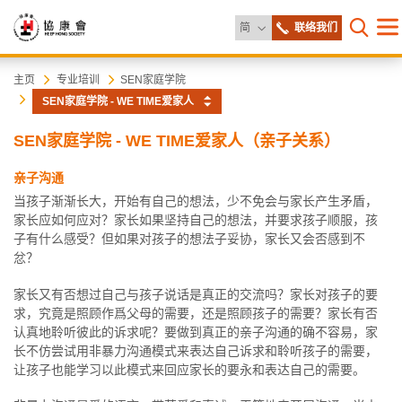
更改语言
简
联络我们
目
打开网
录
协
主
主页
专业培训
SEN家庭学院
内
SEN家庭学院 - WE TIME爱家人
容
康
开
SEN家庭学院 - WE TIME爱家人（亲子关系）
始
会
亲子沟通
当孩子渐渐长大，开始有自己的想法，少不免会与家长产生矛盾，
家长应如何应对？家长如果坚持自己的想法，并要求孩子顺服，孩
子有什么感受？但如果对孩子的想法子妥协，家长又会否感到不
忿？
家长又有否想过自己与孩子说话是真正的交流吗？家长对孩子的要
求，究竟是照顾作爲父母的需要，还是照顾孩子的需要？家长有否
认真地聆听彼此的诉求呢？要做到真正的亲子沟通的确不容易，家
长不仿尝试用非暴力沟通模式来表达自己诉求和聆听孩子的需要，
让孩子也能学习以此模式来回应家长的要永和表达自己的需要。