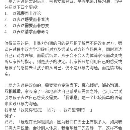
非暴力沟通是爱的语言，带著爱和真诚，平等地来开展沟通，当中
包括以下四个要领：
1. 以
观察
而非评论
2. 以表达
感受
而非看法
3. 以表达
需要
而非想要
4. 以表达
请求
而非命令
值得留意的是，非暴力沟通的目的是互相了解而不是改变对方，强
调在过程中双方学习聆听对方及尝试从对方的立场思考，同时表达
自己让对方理解。而最后结果，孩子会不会因为体谅家长而改变或
听从家长的指示，则是孩子的决定。若家长只想利用自己的感受或
与孩子的感情去让孩子顺从自己，便不是非暴力沟通，而是情绪勒
索。
非暴力沟通是双向的，需要双方
专注当下、真心倾听、诚心沟通、
互相尊重
，家长除了平和地表达自己感受及需要之外，也可以尝试
引导孩子表达自己感受及需要。
「我讯息」
是一个比较简单的语句
来实践非暴力沟通。
我讯息「我觉得/感觉… 因为…、我希望/期待… 」
例子 -
妈妈：「我现在觉得很尴尬，因为我们在巴士上有很多人，如果我
们再大声说话，会吵到人休息，我希望我们先安静一下，这样不会