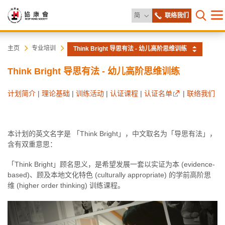
更改语言
简
联络我们
目
打开网
录
协
主
主页
专业培训
Think Bright 导思有法 - 幼儿高阶思维训练
内
容
康
Think Bright 导思有法 - 幼儿高阶思维训练
开
始
会
计划简介
|
理论基础
|
训练活动
|
认证课程
|
认证名单
|
联络我们
本计划的英文名字是 「Think Bright」，中文取名为「导思有法」，
含有双重意思：
「Think Bright」顾名思义，是希望发展一套以实证为本 (evidence-
based)、顾及本地文化特色 (culturally appropriate) 的学前高阶思
维 (higher order thinking) 训练课程。