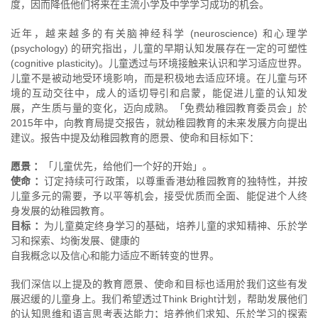
度，因而降低他们将来在主流小学及中学学习成功的机会。
近年，越来越多的有关脑神经科学 (neuroscience) 和心理学
(psychology) 的研究指出，儿童的早期认知发展存在一定的可塑性
(cognitive plasticity)。儿童透过与环境接触来认识和学习适应世界。
儿童不是被动地受环境影响，而是积极地去适应环境。在儿童与环
境的互动交往中，成人的适切导引和启蒙，能促进儿童的认知发
展，产生质与量的变化，迈向成熟。「免费幼稚园教育委员会」於
2015年中，向教育局提交报告，就幼稚园教育的未来发展方向提出
建议。报告中提及幼稚园教育的愿景、使命和目标如下：
愿景 ：
「儿童优先，给他们一个好的开始」。
使命 ：
订定持续可行政策，以尊重香港幼稚园教育的独特性，并按
儿童多元的需要，予以平等机会，接受优质而全面、能促进个人终
身发展的幼稚园教育。
目标 ：
为儿童奠定终身学习的基础，培养儿童的求知精神、乐於学
习和探索、均衡发展、健康的
自我概念以及信心和能力适应不断转变的世界。
我们深信以上提及的教育愿景、使命和目标也适用於我们这些有发
展迟缓的儿童身上。我们希望透过Think Bright计划，帮助发展他们
的认知思维和语言思考表达能力；培养他们求知、乐於学习的探索