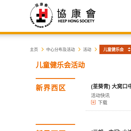
协
主
主页
中心分布及活动
活动
儿童健乐会
内
容
康
儿童健乐会活动
开
始
会
(荃葵青) 大窝口
新界西区
活动快讯
下载