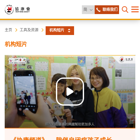
更改语言
简
联络我们
目
打开网
录
协
主
主页
工具及资源
机构短片
内
容
康
机构短片
开
始
会