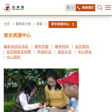
更改语言
简
联络我们
目
打开网
录
协
主
主页
服务及计划
家庭
家长资源中心
内
容
康
家长资源中心
开
始
会
最新资讯及活动
服务范围
服务时间
会员类别
会员制度及收费
申请办法
退会办法
中心地址
中心资料