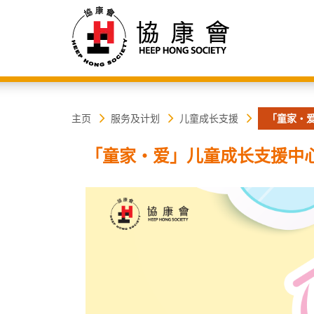
协
主
主页
服务及计划
儿童成长支援
「童家・
内
容
康
「童家・爱」儿童成长支援中
开
始
会