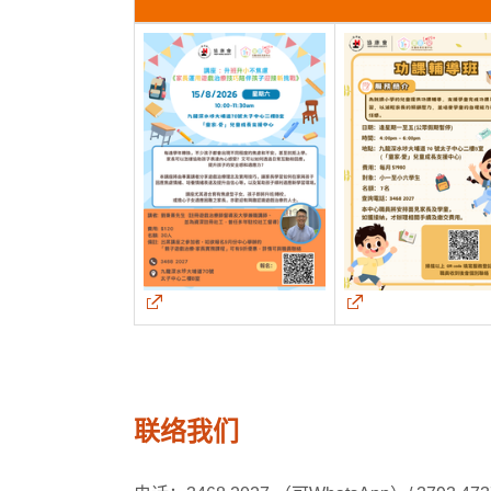
联
络我
们