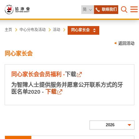
更改语言
简
联络我们
目
打开网
录
协
主
主页
中心分布及活动
活动
同心家长会
内
容
康
返回活动
开
始
同心家长会
会
同心家长会会员福利 -
下载
为智障人士提供服务并愿意公开联系方式的牙
医名单2020 -
下载
2026