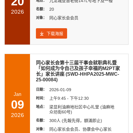
20
九龙城亚皆老街147L号地下及一楼
地点：
20
名额：
2026
同心家长会会员
对象：
下载海报
同心家长会第十三届干事会就职典礼暨
「如何成为令自己及孩子幸福的M2PT家
长」家长讲座 (SWD-HHPA2025-MWC-
25-00084)
2026-01-09
日期：
Jan
上午9:45 - 下午12:30
时间：
09
梁显利油麻地社区中心礼堂 (油麻地
地点：
众坊街60号)
2026
300人 (先報先得，額滿即止)
名额：
同心家长会会员、协康会中心家长
对象：