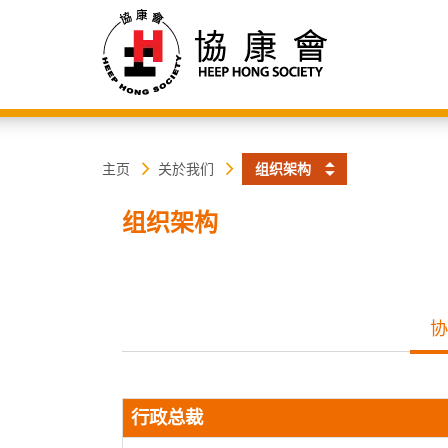
协
主
主页
关於我们
组织架构
内
容
康
组织架构
开
始
会
协
行政总裁