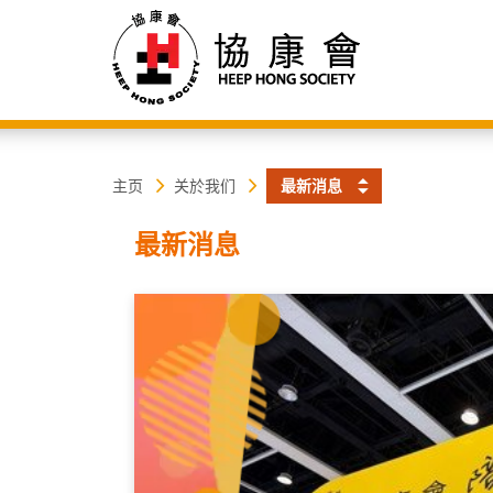
协
主
主页
关於我们
最新消息
内
容
康
最新消息
开
始
会