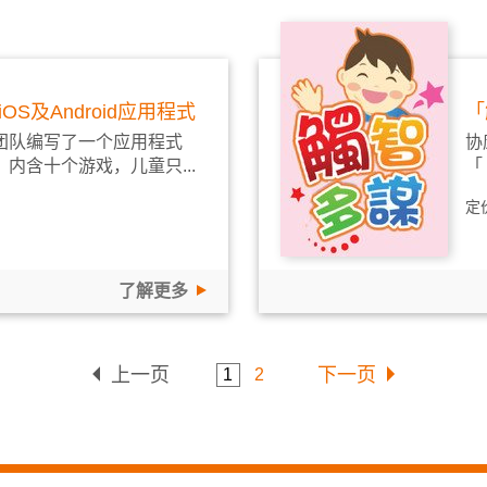
iOS及Android应用程式
「
团队编写了一个应用程式
协
内含十个游戏，儿童只...
「
定
了解更多
上一页
下一页
1
2