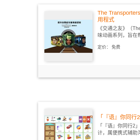
The Transpo
用程式
《交通之友》（The T
味动画系列，旨在帮
定价：
免费
「『语』你同行
「『语』你同行2
计，属便携式辅助沟