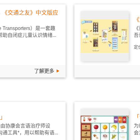
rters 《交通之友》中文版应
《
ransporters）是一套趣
《
助自闭症儿童认识情绪...
吾
定
了解更多
2」
「
」由协康会言语治疗师设
为
通工具*，用以帮助有语...
会