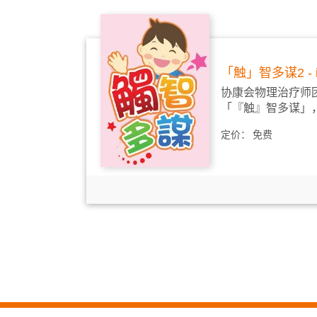
「触」智多谋2 - 
协康会物理治疗师
「『触』智多谋」，
定价：
免费