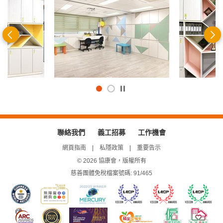
前
一
頁
播
放
/
暫
停
聯絡我們
義工招募
工作機會
網頁指南
私隱政策
重要告示
© 2026 協康會，版權所有
慈善團體免稅檔案號碼: 91/465