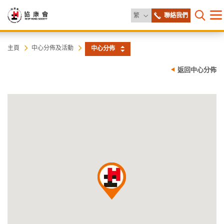
更改語言
繁
聯絡我們
目
打開網
錄
協
主
主頁
中心分佈及活動
中心分佈
内
容
康
返回中心分佈
開
始
會