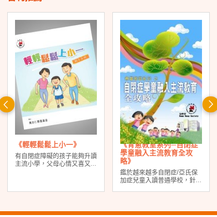
前
一
頁
《輕輕鬆鬆上小一》
《青蔥教室系列─自閉症
學童融入主流教育全攻
有自閉症障礙的孩子能夠升讀
略》
主流小學，父母心情又喜又...
鑑於越來越多自閉症/亞氏保
加症兒童入讀普通學校，針...