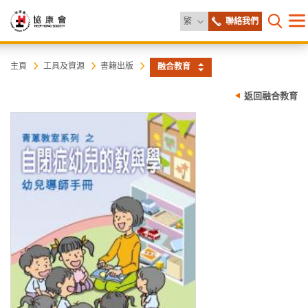
更改語言
繁
聯絡我們
目
打開網
錄
協
主
主頁
工具及資源
書籍出版
融合教育
内
容
康
返回融合教育
開
始
會