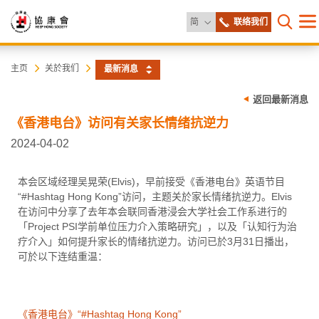
更改语言
简
联络我们
目
打开网
录
协
主
主页
关於我们
最新消息
内
容
康
返回最新消息
开
始
《香港电台》访问有关家长情绪抗逆力
会
2024-04-02
本会区域经理吴晃荣(Elvis)，早前接受《香港电台》英语节目
“#Hashtag Hong Kong”访问，主题关於家长情绪抗逆力。Elvis
在访问中分享了去年本会联同香港浸会大学社会工作系进行的
「Project PSI学前单位压力介入策略研究」，以及「认知行为治
疗介入」如何提升家长的情绪抗逆力。访问已於3月31日播出，
可於以下连结重温：
《香港电台》“#Hashtag Hong Kong”