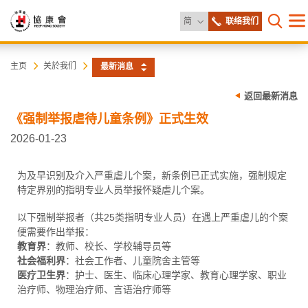
更改语言
简
联络我们
目
打开网
录
协
主
主页
关於我们
最新消息
内
容
康
返回最新消息
开
始
《强制举报虐待儿童条例》正式生效
会
2026-01-23
为及早识别及介入严重虐儿个案，新条例已正式实施，强制规定
特定界别的指明专业人员举报怀疑虐儿个案。
以下强制举报者（共25类指明专业人员）在遇上严重虐儿的个案
便需要作出举报：
教育界
：教师、校长、学校辅导员等
社会福利界
：社会工作者、儿童院舍主管等
医疗卫生界
：护士、医生、临床心理学家、教育心理学家、职业
治疗师、物理治疗师、言语治疗师等