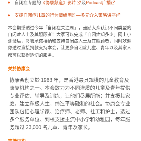
自闭症专题的
《协康频道》影片
及
Podcast广播
支援自闭症儿童的行为情绪困难—多元介入策略讲座
本会期望透过今年「自闭症关注周」，鼓励大众认识不同类型的
自闭症人士及其照顾者！大家可以完成「自闭症知多少」网上小
测验后，签署承诺接纳和支持自闭症人士及其照顾者，同时欢迎
你透过直接捐款支持本会，让更多自闭症儿童、青年以及其家人
都可以获得适切的服务。
关於协康会
协康会创立於 1963 年，是香港最具规模的儿童教育及
康复机构之一。本会致力为不同潜质的儿童及青年提供
专业评估、辅导及训练，让他们尽展所能；并支援其家
庭，建立积极人生，缔造平等融和的社会。协康会专业
团队包括心理学家、治疗师、老师、社工和护士，透过
多个服务单位、到校支援主流中小学和幼稚园，每年服
务超过 23,000 名儿童、青年及家长。
支持机构