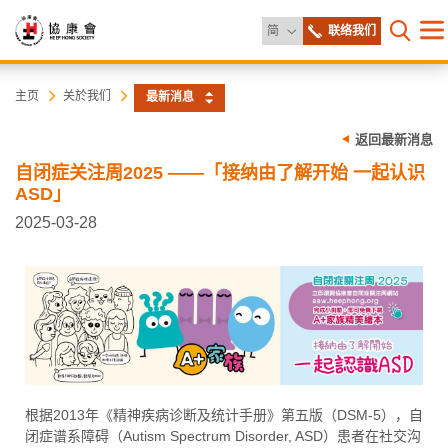
更改语言
简
联络我们
目
打开网
录
协
主
主页
关於我们
最新消息
内
容
康
返回最新消息
开
始
自闭症关注周2025 ——「接纳由了解开始 一起认识
会
ASD」
2025-03-28
根据2013年《精神疾病诊断及统计手册》第五版（DSM-5），自
闭症谱系障碍（Autism Spectrum Disorder, ASD）患者在社交沟