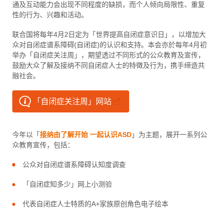
通及互动能力会出现不同程度的缺损，而个人倾向局限性、重复
性的行为、兴趣和活动。
联合国将每年4月2日定为「世界提高自闭症意识日」，以增加大
众对自闭症谱系障碍(自闭症)的认识和支持。本会亦於每年4月初
举办「自闭症关注周」，期望透过不同形式的公众教育及宣传，
鼓励大众了解及接纳不同自闭症人士的特徵及行为，携手缔造共
融社会。
「自闭症关注周」网站
今年以「
接纳由了解开始 一起认识AS
D
」为主题，展开一系列公
众教育宣传，包括：
公众对自闭症谱系障碍认知度调查
「自闭症知多少」网上小测验
代表自闭症人士特质的A+家族原创角色电子绘本