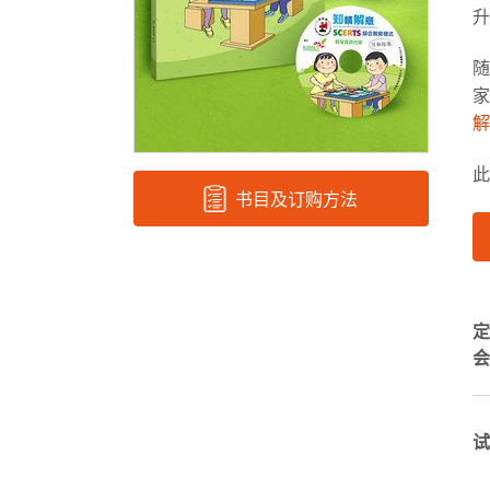
升
随
家
解
此
书目及订购方法
定
会
试