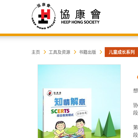
协
主
主页
工具及资源
书籍出版
儿童成长系列
内
容
康
开
始
会
想
协
段
第
段